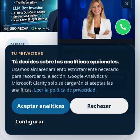
×
NEWS
12 de abril de 2026
Sophie es una asistente de
TU PRIVACIDAD
IA. ¿Necesitas una
Tú decides sobre las analíticas opcionales.
respuesta SEO rápida?
Abril 2026: Actualización básica
Usamos almacenamiento estrictamente necesario
Aftermath, el GSC Impresions Bug, y por
para recordar tu elección. Google Analytics y
Chatear con Sophie
qué LLM Bots Ahora fuera de Crawl
Microsoft Clarity solo se cargarán si aceptas las
(IA)
Googlebot
analíticas.
Leer la política de privacidad
.
Análisis profundo de la actualización del núcleo
WhatsApp
Aceptar analíticas
Rechazar
de Google 2026, la Consola de Búsqueda de
10...
Configurar
Leer artículo