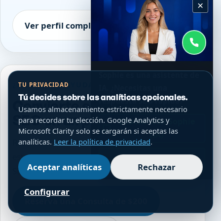
×
Ver perfil completo
Sophie es una asistente de
¿NECESITAS AYUDA EXPERTA?
TU PRIVACIDAD
IA. ¿Necesitas una
Tú decides sobre las analíticas opcionales.
respuesta SEO rápida?
Convierte estos insights
Usamos almacenamiento estrictamente necesario
SEO en un plan de acción.
para recordar tu elección. Google Analytics y
Chatear con Sophie
Microsoft Clarity solo se cargarán si aceptas las
(IA)
Reserva una hora enfocada si quieres convertir
analíticas.
Leer la política de privacidad
.
estas ideas en prioridades claras y progreso
WhatsApp
Aceptar analíticas
Rechazar
SEO medible.
Configurar
Reserva una Consulta de $200