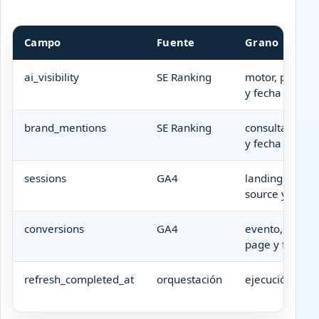
Campo
Fuente
Grano
ai_visibility
SE Ranking
motor, proyect
y fecha
brand_mentions
SE Ranking
consulta, moto
y fecha
sessions
GA4
landing page,
source y fecha
conversions
GA4
evento, landin
page y fecha
refresh_completed_at
orquestación
ejecución