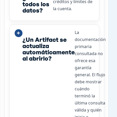
créditos y límites de
todos los
la cuenta.
datos?
La
¿Un Artifact se
documentación
actualiza
primaria
automáticamente
consultada no
al abrirlo?
ofrece esa
garantía
general. El flujo
debe mostrar
cuándo
terminó la
última consulta
válida y quién
inicia o