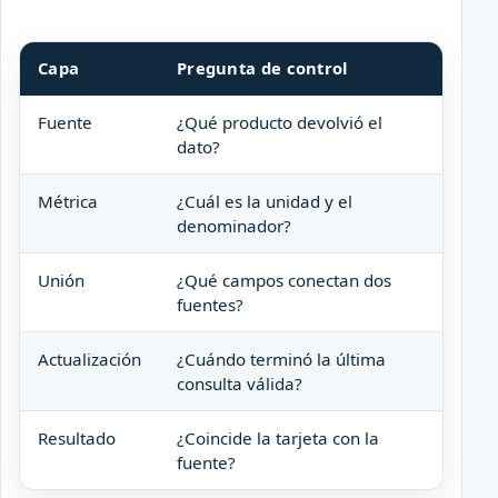
Capa
Pregunta de control
Evi
Fuente
¿Qué producto devolvió el
Nom
dato?
res
Métrica
¿Cuál es la unidad y el
Dicc
denominador?
pro
Unión
¿Qué campos conectan dos
Clav
fuentes?
nor
Actualización
¿Cuándo terminó la última
Fech
consulta válida?
visi
Resultado
¿Coincide la tarjeta con la
Mues
fuente?