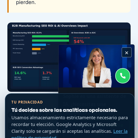
pierden.
×
Sophie es una asistente de
TU PRIVACIDAD
IA. ¿Necesitas una
Tú decides sobre las analíticas opcionales.
CPC y la economía de B2B
respuesta SEO rápida?
Usamos almacenamiento estrictamente necesario para
Buscar
recordar tu elección. Google Analytics y Microsoft
Chatear con Sophie
Clarity solo se cargarán si aceptas las analíticas.
Leer la
(IA)
política de privacidad
.