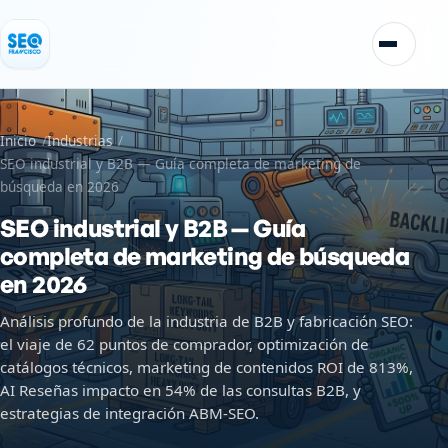
Saltar al contenido
Alternar
Inicio
Industrias
SEO industrial y B2B — Guía completa de marketing de
búsqueda en 2026
SEO industrial y B2B — Guía
completa de marketing de búsqueda
en 2026
Análisis profundo de la industria de B2B y fabricación SEO:
el viaje de 62 puntos de comprador, optimización de
catálogos técnicos, marketing de contenidos ROI de 813%,
AI Reseñas impacto en 54% de las consultas B2B, y
estrategias de integración ABM-SEO.