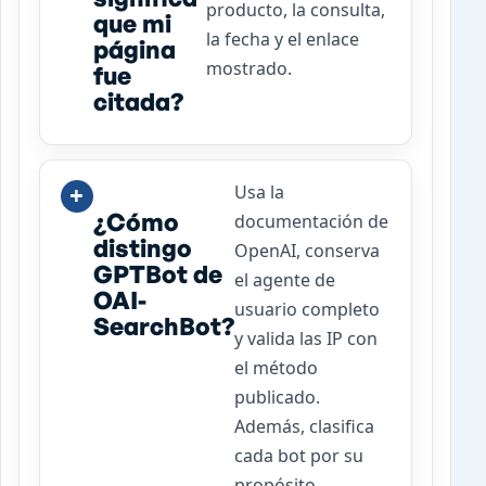
producto, la consulta,
que mi
la fecha y el enlace
página
mostrado.
fue
citada?
Usa la
¿Cómo
documentación de
distingo
OpenAI, conserva
GPTBot de
el agente de
OAI-
usuario completo
SearchBot?
y valida las IP con
el método
publicado.
Además, clasifica
cada bot por su
propósito