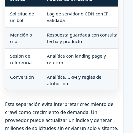
Solicitud de
Log de servidor o CDN con IP
Ci
un bot
validada
h
Mención o
Respuesta guardada con consulta,
Q
cita
fecha y producto
Sesión de
Analítica con landing page y
Q
referencia
referrer
m
Conversión
Analítica, CRM y reglas de
Q
atribución
i
Esta separación evita interpretar crecimiento de
crawl como crecimiento de demanda. Un
proveedor puede actualizar un índice y generar
millones de solicitudes sin enviar un solo visitante.