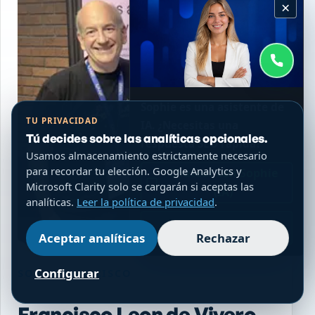
×
Sophie es una asistente de
TU PRIVACIDAD
IA. ¿Necesitas una
Tú decides sobre las analíticas opcionales.
respuesta SEO rápida?
Usamos almacenamiento estrictamente necesario
para recordar tu elección. Google Analytics y
Chatear con Sophie
Microsoft Clarity solo se cargarán si aceptas las
(IA)
analíticas.
Leer la política de privacidad
.
WhatsApp
Aceptar analíticas
Rechazar
Configurar
SOBRE FRANCISCO
Francisco Leon de Vivero