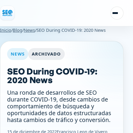
Saltar al contenido
Alternar
Inicio
/
Blog
/
News
/
SEO During COVID-19: 2020 News
NEWS
ARCHIVADO
SEO During COVID-19:
2020 News
Una ronda de desarrollos de SEO
durante COVID-19, desde cambios de
comportamiento de búsqueda y
oportunidades de datos estructuradas
hasta cambios de tráfico y conversión.
15 de diciembre de 2022
Francisco Leon de Vivero