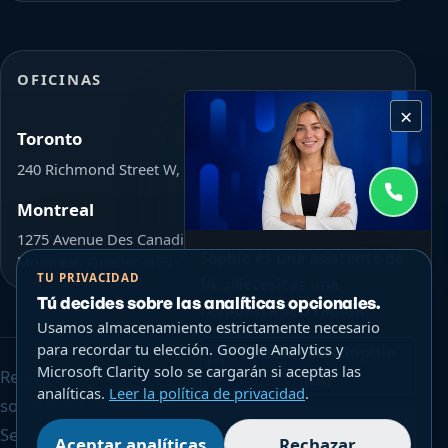
OFICINAS
×
Toronto
240 Richmond Street W, Toronto, ON Canada M5V 1V6
Montreal
1275 Avenue Des Canadiens-De-Montreal L'Avenue,
Sophie es una asistente de
Montreal, Quebec H3B 0G4
TU PRIVACIDAD
IA. ¿Necesitas una
Tú decides sobre las analíticas opcionales.
respuesta SEO rápida?
Usamos almacenamiento estrictamente necesario
para recordar tu elección. Google Analytics y
Chatear con Sophie
Microsoft Clarity solo se cargarán si aceptas las
Reserva una consulta SEO enfocada de $200 o explora
(IA)
analíticas.
Leer la política de privacidad
.
soporte de crecimiento más amplio con Growing
WhatsApp
Search.
Aceptar analíticas
Rechazar