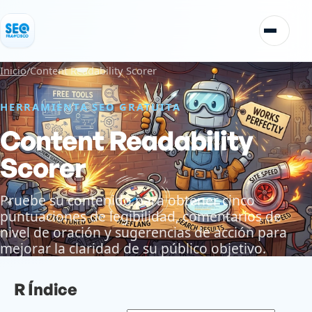
Saltar al contenido
Alternar
Inicio
/
Content Readability Scorer
HERRAMIENTA SEO GRATUITA
Content Readability
Scorer
Pruebe su contenido para obtener cinco
puntuaciones de legibilidad, comentarios de
nivel de oración y sugerencias de acción para
mejorar la claridad de su público objetivo.
R
Índice