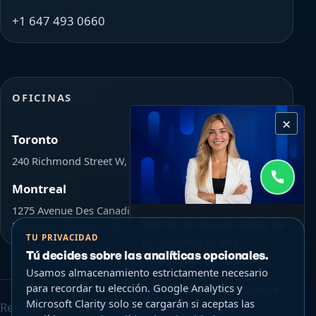
+1 647 493 0660
OFICINAS
×
Toronto
240 Richmond Street W, Toronto, ON Canada M5V 1V6
Montreal
1275 Avenue Des Canadiens-De-Montreal L'Avenue,
Sophie es una asistente de
Montreal, Quebec H3B 0G4
TU PRIVACIDAD
IA. ¿Necesitas una
Tú decides sobre las analíticas opcionales.
respuesta SEO rápida?
Usamos almacenamiento estrictamente necesario
para recordar tu elección. Google Analytics y
Chatear con Sophie
Microsoft Clarity solo se cargarán si aceptas las
Reserva una consulta SEO enfocada de $200 o explora
(IA)