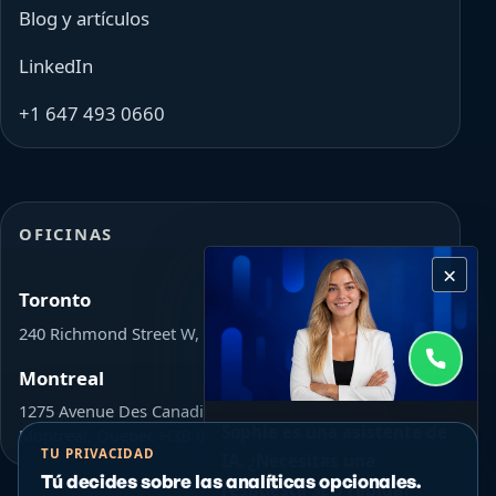
Blog y artículos
LinkedIn
+1 647 493 0660
OFICINAS
×
Toronto
240 Richmond Street W, Toronto, ON Canada M5V 1V6
Montreal
1275 Avenue Des Canadiens-De-Montreal L'Avenue,
Sophie es una asistente de
Montreal, Quebec H3B 0G4
TU PRIVACIDAD
IA. ¿Necesitas una
Tú decides sobre las analíticas opcionales.
respuesta SEO rápida?