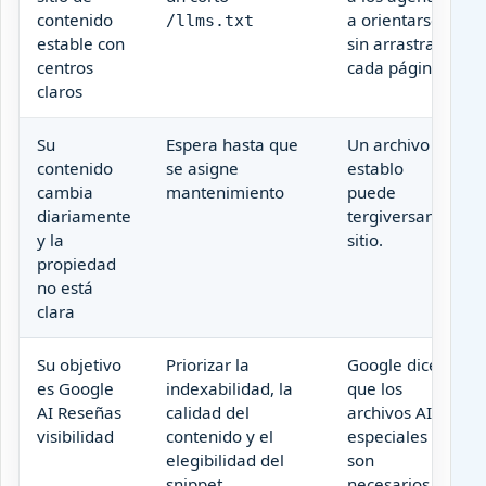
contenido
a orientarse
/llms.txt
estable con
sin arrastrar
centros
cada página.
claros
Su
Espera hasta que
Un archivo de
contenido
se asigne
establo
cambia
mantenimiento
puede
diariamente
tergiversar el
y la
sitio.
propiedad
no está
clara
Su objetivo
Priorizar la
Google dice
es Google
indexabilidad, la
que los
AI Reseñas
calidad del
archivos AI
visibilidad
contenido y el
especiales no
elegibilidad del
son
snippet
necesarios