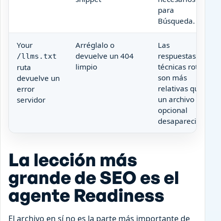
para
Búsqueda.
Your
Arréglalo o
Las
devuelve un 404
respuestas
/llms.txt
limpio
técnicas rotas
ruta
son más
devuelve un
relativas que
error
un archivo
servidor
opcional
desaparecido.
La lección más
grande de SEO es el
agente Readiness
El archivo en sí no es la parte más importante de