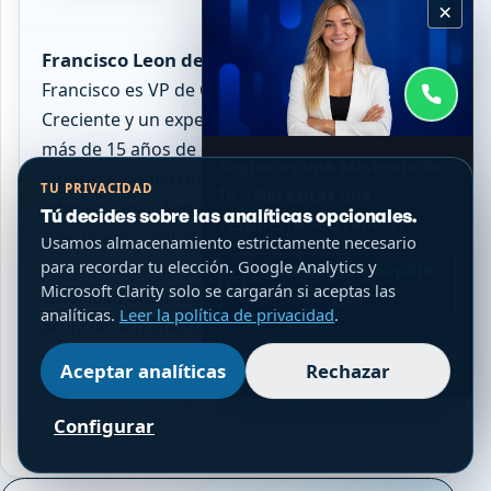
×
Francisco Leon de Vivero
Francisco es VP de Crecimiento en Búsqueda
Creciente y un experto en SEO global con
más de 15 años de experiencia en toda
Sophie es una asistente de
empresa, comercio electrónico y búsqueda
TU PRIVACIDAD
IA. ¿Necesitas una
internacional. Anteriormente dirigió el
Tú decides sobre las analíticas opcionales.
respuesta SEO rápida?
crecimiento global de SEO en Shopify y se
Usamos almacenamiento estrictamente necesario
centra en los sistemas técnicos SEO,
para recordar tu elección. Google Analytics y
Chatear con Sophie
Microsoft Clarity solo se cargarán si aceptas las
visibilidad de búsqueda de inteligencia
(IA)
analíticas.
Leer la política de privacidad
.
artificial, arquitectura técnica y contenidos
WhatsApp
que se pueden verificar.
Aceptar analíticas
Rechazar
LinkedIn
·
YouTube
·
Reserva una consulta
Configurar