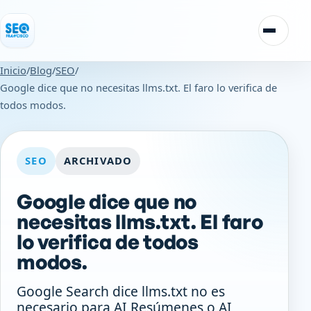
Saltar al contenido
Alternar
Inicio
/
Blog
/
SEO
/
Google dice que no necesitas llms.txt. El faro lo verifica de
todos modos.
SEO
ARCHIVADO
Google dice que no
necesitas llms.txt. El faro
lo verifica de todos
modos.
Google Search dice llms.txt no es
necesario para AI Resúmenes o AI