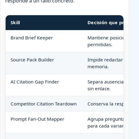
responde a un fallo concreto.
Skill
Decisión que protege
Brand Brief Keeper
Mantiene posicionamien
permitidas.
Source Pack Builder
Impide redactar afirma
memoria.
AI Citation Gap Finder
Separa ausencia de mar
sin enlace.
Competitor Citation Teardown
Conserva la respuesta o
Prompt Fan-Out Mapper
Agrupa preguntas relac
para cada variante.