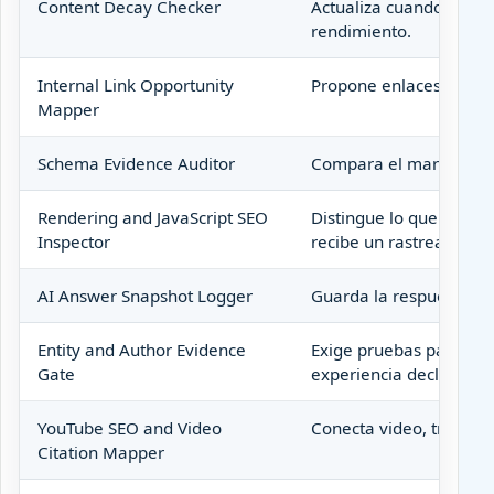
Content Decay Checker
Actualiza cuando camb
rendimiento.
Internal Link Opportunity
Propone enlaces que con
Mapper
Schema Evidence Auditor
Compara el marcado con
Rendering and JavaScript SEO
Distingue lo que muest
Inspector
recibe un rastreador.
AI Answer Snapshot Logger
Guarda la respuesta cr
Entity and Author Evidence
Exige pruebas para la m
Gate
experiencia declarada.
YouTube SEO and Video
Conecta video, transcrip
Citation Mapper