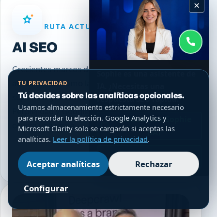
×
RUTA ACTUAL DEL TEMA
AI SEO
Crecientes marcos de búsqueda AI SEO
Sophie es una asistente de
alrededor de cómo las marcas están en
TU PRIVACIDAD
IA. ¿Necesitas una
Tú decides sobre las analíticas opcionales.
superficie y descritas dentro de ChatGPT, Grok,
respuesta SEO rápida?
Usamos almacenamiento estrictamente necesario
Perplejidad y Google AI Reseñas antes de que
para recordar tu elección. Google Analytics y
Chatear con Sophie
ocurra una visita.
Microsoft Clarity solo se cargarán si aceptas las
(IA)
analíticas.
Leer la política de privacidad
.
Explorar página actual
WhatsApp
Aceptar analíticas
Rechazar
Configurar