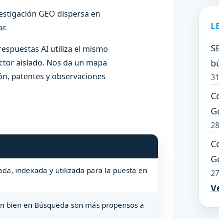
vestigación GEO dispersa en
L
r.
SE
spuestas AI utiliza el mismo
b
ctor aislado. Nos da un mapa
ón, patentes y observaciones
31
C
G
28
Co
G
da, indexada y utilizada para la puesta en
27
Ve
an bien en Búsqueda son más propensos a