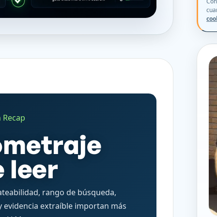
Con
cua
coo
n Recap
ometraje
 leer
ateabilidad, rango de búsqueda,
y evidencia extraíble importan más