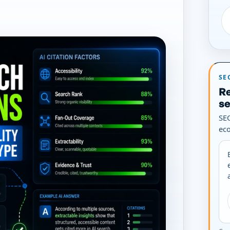
SE
Re
s
SEO
ec