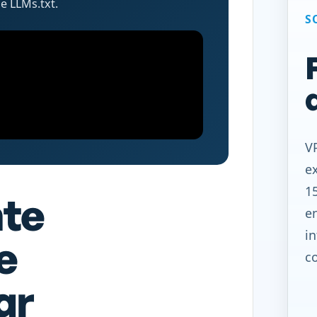
e LLMs.txt.
S
V
e
15
nte
e
in
e
co
ar