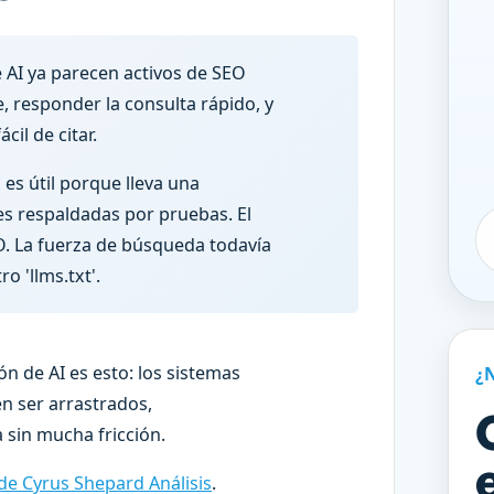
 AI ya parecen activos de SEO
, responder la consulta rápido, y
il de citar.
es útil porque lleva una
es respaldadas por pruebas. El
EO. La fuerza de búsqueda todavía
o 'llms.txt'.
ón de AI es esto: los sistemas
¿
n ser arrastrados,
 sin mucha fricción.
 de Cyrus Shepard Análisis
.