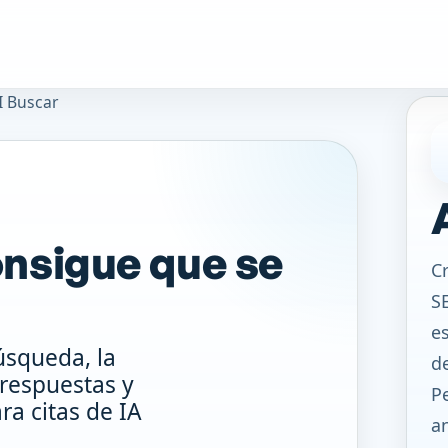
I Buscar
nsigue que se
C
S
es
úsqueda, la
d
 respuestas y
P
ra citas de IA
an