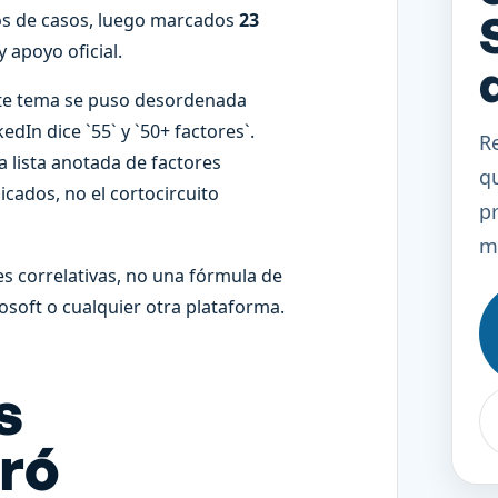
os de casos, luego marcados
23
 apoyo oficial.
ste tema se puso desordenada
dIn dice `55` y `50+ factores`.
R
a lista anotada de factores
qu
icados, no el cortocircuito
pr
m
es correlativas, no una fórmula de
osoft o cualquier otra plataforma.
s
ró