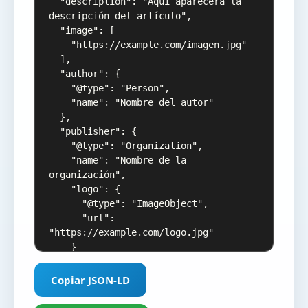
  "description": "Aquí aparecerá la 
descripción del artículo",

  "image": [

    "https://example.com/imagen.jpg"

  ],

  "author": {

    "@type": "Person",

    "name": "Nombre del autor"

  },

  "publisher": {

    "@type": "Organization",

    "name": "Nombre de la 
organización",

    "logo": {

      "@type": "ImageObject",

      "url": 
"https://example.com/logo.jpg"

    }

  },

  "datePublished": "2026-08-08",

Copiar JSON-LD
  "url": 
"https://example.com/articulo"
