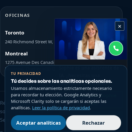
OFICINAS
×
Toronto
240 Richmond Street W, Toronto, ON Canada M5V 1V6
Montreal
1275 Avenue Des Canadiens-De-Montreal L'Avenue,
Sophie es una asistente de
Montreal, Quebec H3B 0G4
TU PRIVACIDAD
IA. ¿Necesitas una
Tú decides sobre las analíticas opcionales.
respuesta SEO rápida?
Usamos almacenamiento estrictamente necesario
para recordar tu elección. Google Analytics y
Chatear con Sophie
Microsoft Clarity solo se cargarán si aceptas las
Reserva una consulta SEO enfocada de $200 o explora
(IA)
analíticas.
Leer la política de privacidad
.
soporte de crecimiento más amplio con Growing
WhatsApp
Search.
Aceptar analíticas
Rechazar