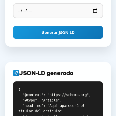
Generar JSON-LD
JSON-LD generado
📋
{

  "@context": "https://schema.org",

  "@type": "Article",

  "headline": "Aquí aparecerá el 
titular del artículo",
