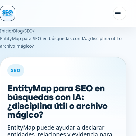
Saltar al contenido
Alternar
Inicio
/
Blog
/
SEO
/
EntityMap para SEO en búsquedas con IA: ¿disciplina útil o
archivo mágico?
SEO
EntityMap para SEO en
búsquedas con IA:
¿disciplina útil o archivo
mágico?
EntityMap puede ayudar a declarar
entidades, relaciones y evidencia para