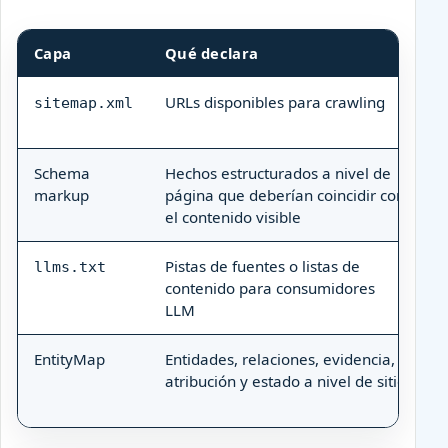
Capa
Qué declara
Q
URLs disponibles para crawling
C
sitemap.xml
a
Schema
Hechos estructurados a nivel de
C
markup
página que deberían coincidir con
r
el contenido visible
Pistas de fuentes o listas de
A
llms.txt
contenido para consumidores
e
LLM
p
EntityMap
Entidades, relaciones, evidencia,
C
atribución y estado a nivel de sitio
m
i