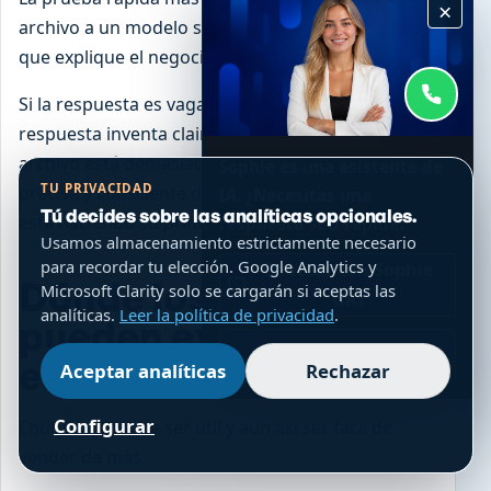
×
archivo a un modelo sin otro contexto y pídele
que explique el negocio.
Si la respuesta es vaga, el archivo es vago. Si la
respuesta inventa claims que el sitio no prueba, el
archivo está demasiado suelto. Si la respuesta es
Sophie es una asistente de
TU PRIVACIDAD
precisa y consciente de la evidencia, la declaración
IA. ¿Necesitas una
Tú decides sobre las analíticas opcionales.
está haciendo su primer trabajo.
respuesta SEO rápida?
Usamos almacenamiento estrictamente necesario
para recordar tu elección. Google Analytics y
Chatear con Sophie
Dónde los SEOs
Microsoft Clarity solo se cargarán si aceptas las
(IA)
analíticas.
Leer la política de privacidad
.
pueden exagerar
WhatsApp
esto
Aceptar analíticas
Rechazar
Configurar
EntityMap puede ser útil y aun así ser fácil de
vender de más.