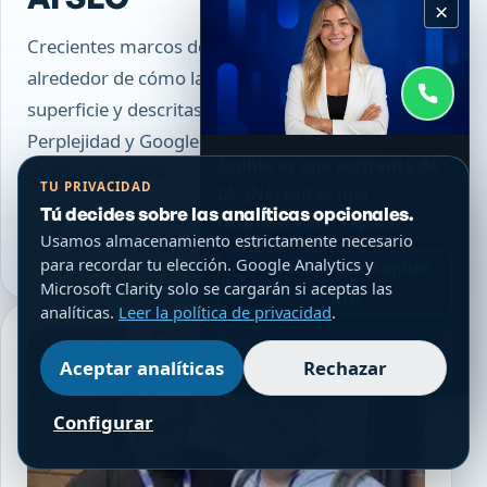
×
Crecientes marcos de búsqueda AI SEO
alrededor de cómo las marcas están en
superficie y descritas dentro de ChatGPT, Grok,
Perplejidad y Google AI Reseñas antes de que
Sophie es una asistente de
ocurra una visita.
TU PRIVACIDAD
IA. ¿Necesitas una
Tú decides sobre las analíticas opcionales.
respuesta SEO rápida?
Explorar página actual
Usamos almacenamiento estrictamente necesario
para recordar tu elección. Google Analytics y
Chatear con Sophie
Microsoft Clarity solo se cargarán si aceptas las
(IA)
analíticas.
Leer la política de privacidad
.
WhatsApp
Aceptar analíticas
Rechazar
Configurar