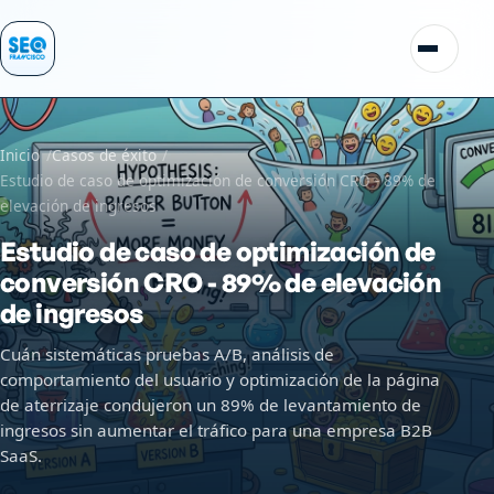
Saltar al contenido
Alternar
Inicio
Casos de éxito
Estudio de caso de optimización de conversión CRO - 89% de
elevación de ingresos
Estudio de caso de optimización de
conversión CRO - 89% de elevación
de ingresos
Cuán sistemáticas pruebas A/B, análisis de
comportamiento del usuario y optimización de la página
de aterrizaje condujeron un 89% de levantamiento de
ingresos sin aumentar el tráfico para una empresa B2B
SaaS.